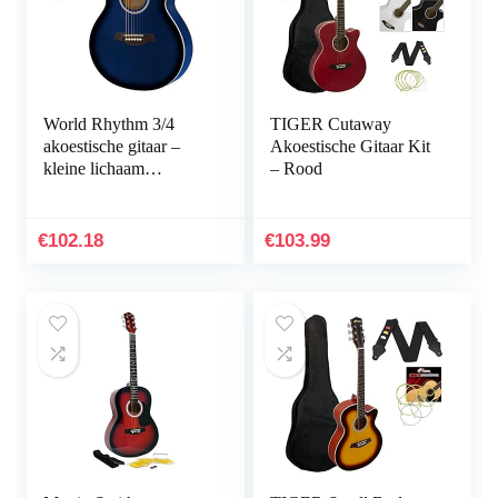
World Rhythm 3/4
TIGER Cutaway
akoestische gitaar –
Akoestische Gitaar Kit
kleine lichaam
– Rood
Cutaway gitaar voor
beginners in blauw
€
102.18
€
103.99