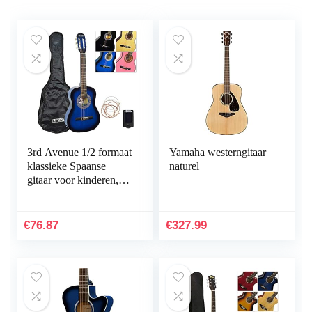
3rd Avenue 1/2 formaat
Yamaha westerngitaar
klassieke Spaanse
naturel
gitaar voor kinderen,
beginnerspakket, met
nylon snaren, tas,
snaren – blauw
€
76.87
€
327.99