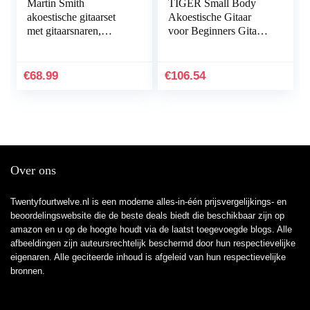
Martin Smith
TIGER Small Body
akoestische gitaarset
Akoestische Gitaar
met gitaarsnaren,
voor Beginners Gitaar
gitaarplectrums en
– Sunburst
gitaarriem – rood
€
68.99
€
106.54
Over ons
Twentyfourtwelve.nl is een moderne alles-in-één prijsvergelijkings- en
beoordelingswebsite die de beste deals biedt die beschikbaar zijn op
amazon en u op de hoogte houdt via de laatst toegevoegde blogs. Alle
afbeeldingen zijn auteursrechtelijk beschermd door hun respectievelijke
eigenaren. Alle geciteerde inhoud is afgeleid van hun respectievelijke
bronnen.