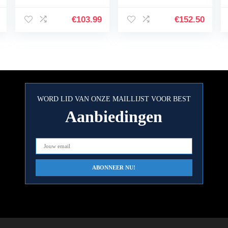
Concertgitaar, van
Hout, 3 Jaar
€
103.99
€
152.50
Garantie – Zwart,
C40 II
WORD LID VAN ONZE MAILLIJST VOOR BEST
Aanbiedingen