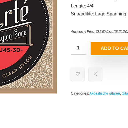
Lengte: 4/4
Snaardikte: Lage Spanning
Amazon.nl Price:
€
35.00
(as of 06/11/2
ADD TO CA
Categories:
Akoestische gitaren
,
Gita