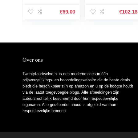
3/4 honey – natuur,
voor beginners in
startersset (incl.
blauw
€
69.00
€
102.18
tas, plectrums,
boek met cd,
stemapparaat)
Over ons
Twentyfourtwelve.nl is een moderne alles-in-één
prijsvergelijkings- en beoordelingswebsite die de beste deals
biedt die beschikbaar zijn op amazon en u op de hoogte houdt
via de laatst toegevoegde blogs. Alle afbeeldingen zijn
auteursrechtelijk beschermd door hun respectievelijke
eigenaren. Alle geciteerde inhoud is afgeleid van hun
respectievelijke bronnen.