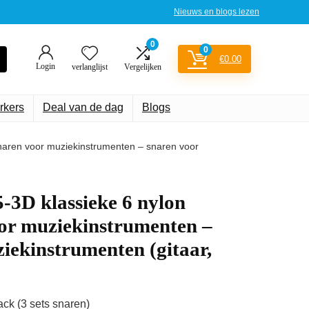
Nieuws en blogs lezen
0
0
€
0.00
Login
verlanglijst
Vergelijken
rkers
Deal van de dag
Blogs
snaren voor muziekinstrumenten – snaren voor
-3D klassieke 6 nylon
oor muziekinstrumenten –
iekinstrumenten (gitaar,
ck (3 sets snaren)