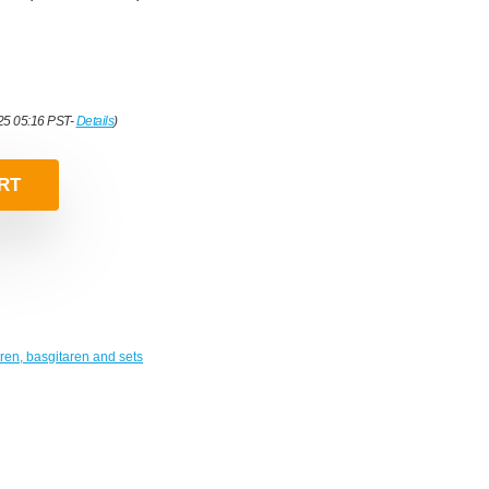
025 05:16 PST-
Details
)
RT
ren, basgitaren and sets