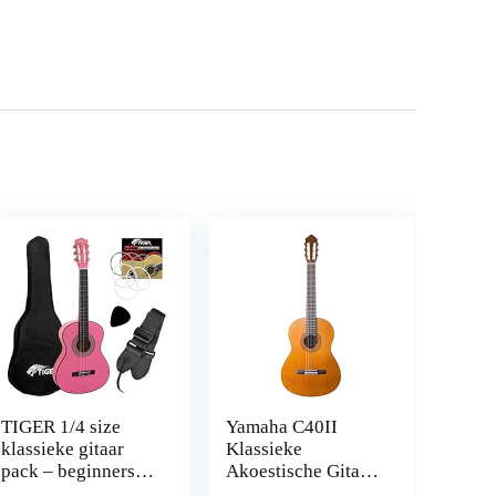
TIGER 1/4 size
Yamaha C40II
klassieke gitaar
Klassieke
pack – beginners
Akoestische Gitaar,
klassieke gitaar
4/4, van Hout,