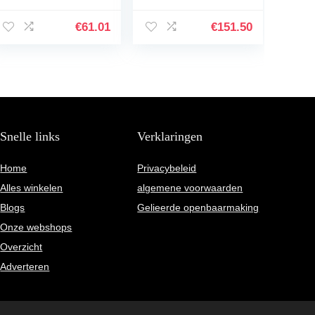
pakket met
Naturel, C40 II,
accessoires in roze
Natuurlijk
€
61.01
€
151.50
Snelle links
Verklaringen
Home
Privacybeleid
Alles winkelen
algemene voorwaarden
Blogs
Gelieerde openbaarmaking
Onze webshops
Overzicht
Adverteren