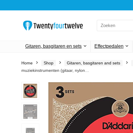
Search
for:
Gitaren, basgitaren en sets
Effectpedalen
Home
Shop
Gitaren, basgitaren and sets
muziekinstrumenten (gitaar, nylon…