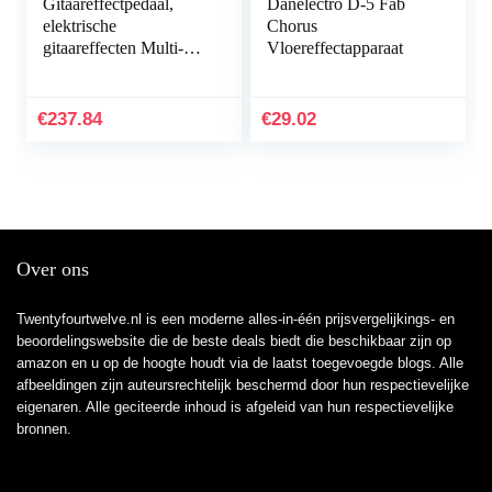
Gitaareffectpedaal,
Danelectro D-5 Fab
elektrische
Chorus
gitaareffecten Multi-
Vloereffectapparaat
effectpedaal voor gitaar
€
237.84
€
29.02
Over ons
Twentyfourtwelve.nl is een moderne alles-in-één prijsvergelijkings- en
beoordelingswebsite die de beste deals biedt die beschikbaar zijn op
amazon en u op de hoogte houdt via de laatst toegevoegde blogs. Alle
afbeeldingen zijn auteursrechtelijk beschermd door hun respectievelijke
eigenaren. Alle geciteerde inhoud is afgeleid van hun respectievelijke
bronnen.