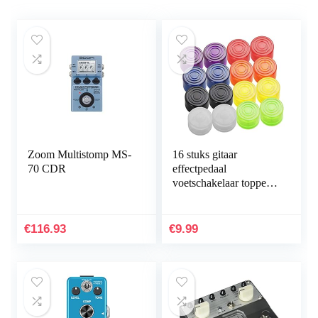
Zoom Multistomp MS-
16 stuks gitaar
70 CDR
effectpedaal
voetschakelaar topper
bont voetnagelkap
voetschakelaar cap
voor elektrische gitaar
€
116.93
€
9.99
effectpedaal 8 kleuren