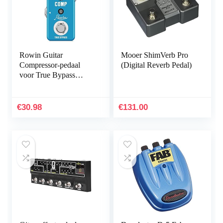
Rowin Guitar
Mooer ShimVerb Pro
Compressor-pedaal
(Digital Reverb Pedal)
voor True Bypass
analoog compressie-
effect pedaal Ultimate
Comp gitaareffecten
€
30.98
€
131.00
voor elektrische gitaar