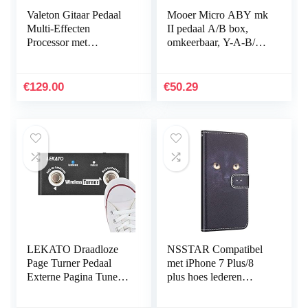
Valeton Gitaar Pedaal
Mooer Micro ABY mk
Multi-Effecten
II pedaal A/B box,
Processor met
omkeerbaar, Y-A-B/A-
Expressie Pedaal Gitaar
B-Y Y-A+B
Basversterker
Modellering IR Kasten
€
129.00
€
50.29
Simulatie Multi Taal
Stereo OTG USB
Audio Interface GP-
100
LEKATO Draadloze
NSSTAR Compatibel
Page Turner Pedaal
met iPhone 7 Plus/8
Externe Pagina Tuner
plus hoes lederen
Pedaal Draadloos voor
beschermhoes premiie
LEKATO Loop Pedaal
geschilderd leren