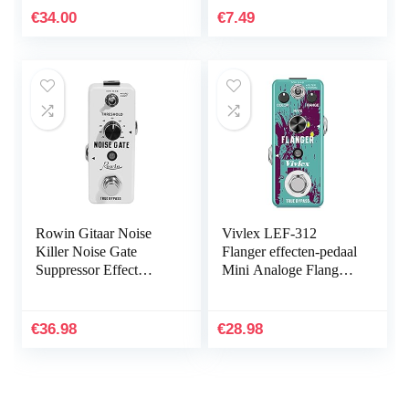
met Multi Loops
hoesje met
€
34.00
€
7.49
Control en
sleutelkoord…
Smartphones Tablets
met Andriod Systeem
Maak uw hand vrij
Rowin Gitaar Noise
Vivlex LEF-312
Killer Noise Gate
Flanger effecten-pedaal
Suppressor Effect
Mini Analoge Flange
Pedaal LEF-319
pedaal voor elektrische
gitaar met True Bypass
€
36.98
€
28.98