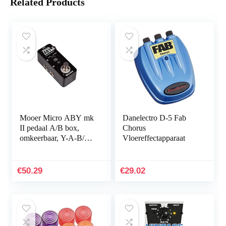
Related Products
Mooer Micro ABY mk
Danelectro D-5 Fab
II pedaal A/B box,
Chorus
omkeerbaar, Y-A-B/A-
Vloereffectapparaat
B-Y Y-A+B
€
50.29
€
29.02