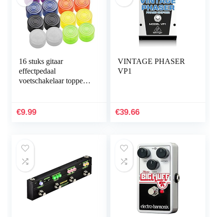
16 stuks gitaar
VINTAGE PHASER
effectpedaal
VP1
voetschakelaar topper
bont voetnagelkap
voetschakelaar cap
voor elektrische gitaar
€
9.99
€
39.66
effectpedaal 8 kleuren