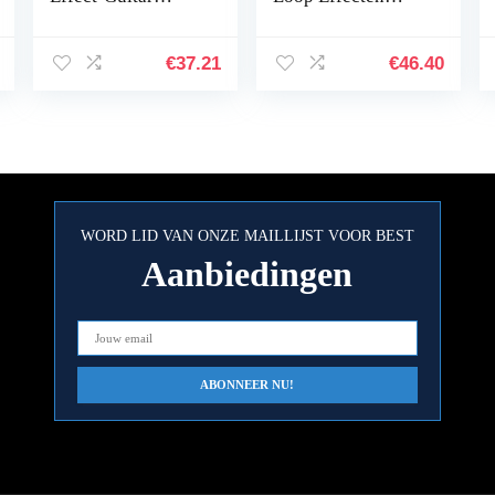
Effects Pedaal,
Pedaal Zwart True
blauw, maat
Bypass Kanaal
Selectie voor
€
37.21
€
46.40
Elektrische Bas
WORD LID VAN ONZE MAILLIJST VOOR BEST
Aanbiedingen