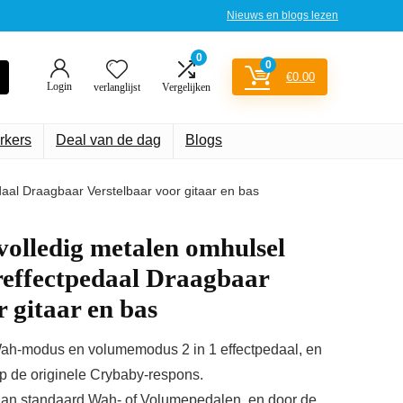
Nieuws en blogs lezen
0
0
€
0.00
Login
verlanglijst
Vergelijken
rkers
Deal van de dag
Blogs
daal Draagbaar Verstelbaar voor gitaar en bas
volledig metalen omhulsel
areffectpedaal Draagbaar
 gitaar en bas
-modus en volumemodus 2 in 1 effectpedaal, en
p de originele Crybaby-respons.
n standaard Wah- of Volumepedalen, en door de