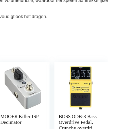
lumefunctie, waardoor het spelen aantrekkelijker
oudigt ook het dragen.
MOOER Killer ISP
BOSS ODB-3 Bass
Decimator
Overdrive Pedal,
Crunchy overdrive-