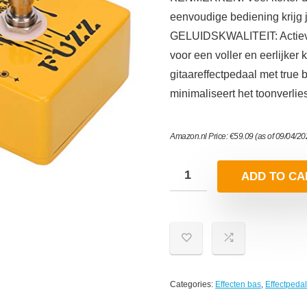
eenvoudige bediening krijg j
GELUIDSKWALITEIT: Actieve 
voor een voller en eerlijker 
gitaareffectpedaal met true 
minimaliseert het toonverlie
Amazon.nl Price:
€
59.09
(as of 09/04/2
ADD TO CA
Categories:
Effecten bas
,
Effectpeda