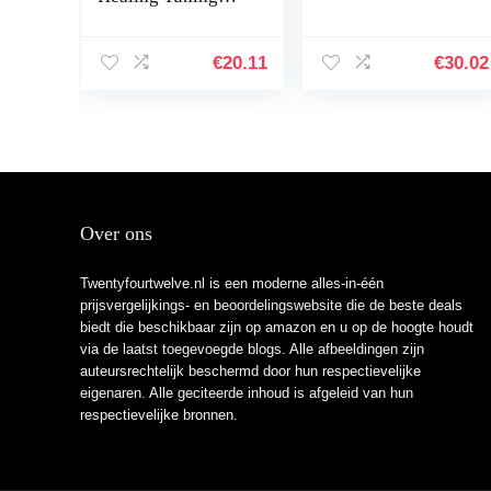
Fork Tuning
Energy Fork
Aluminium Tuning
€
20.11
€
30.02
Fork,Jadpes
Om136.1
Aluminium All…
Over ons
Twentyfourtwelve.nl is een moderne alles-in-één
prijsvergelijkings- en beoordelingswebsite die de beste deals
biedt die beschikbaar zijn op amazon en u op de hoogte houdt
via de laatst toegevoegde blogs. Alle afbeeldingen zijn
auteursrechtelijk beschermd door hun respectievelijke
eigenaren. Alle geciteerde inhoud is afgeleid van hun
respectievelijke bronnen.