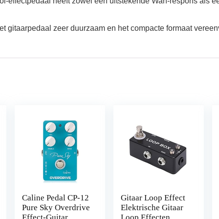
tpedaal heeft zowel een uitstekende Wah-respons als een vo
t gitaarpedaal zeer duurzaam en het compacte formaat vereenv
Caline Pedal CP-12
Gitaar Loop Effect
Pure Sky Overdrive
Elektrische Gitaar
Effect-Guitar
Loop Effecten