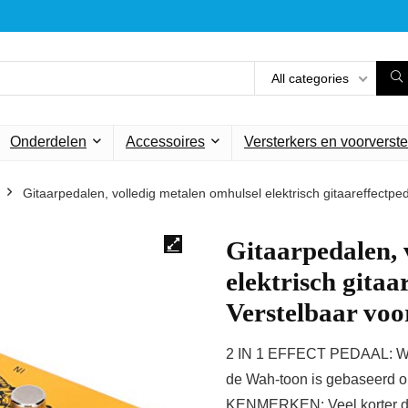
All categories
Onderdelen
Accessoires
Versterkers en voorverste
Gitaarpedalen, volledig metalen omhulsel elektrisch gitaareffectpe
Gitaarpedalen, 
elektrisch gita
Verstelbaar voor
2 IN 1 EFFECT PEDAAL: Wah
de Wah-toon is gebaseerd o
KENMERKEN: Veel korter da