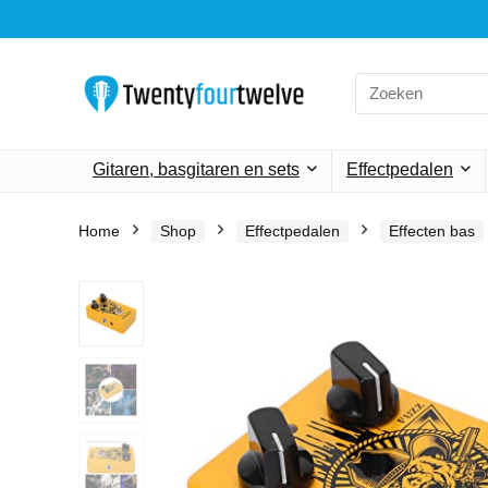
Search
for:
Gitaren, basgitaren en sets
Effectpedalen
Home
Shop
Effectpedalen
Effecten bas