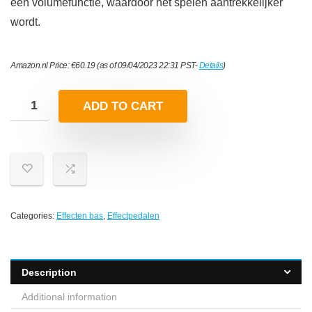
een volumefunctie, waardoor het spelen aantrekkelijker
wordt.
Amazon.nl Price:
€
60.19
(as of 09/04/2023 22:31 PST-
Details
)
ADD TO CART
Categories:
Effecten bas
,
Effectpedalen
Description
Additional information