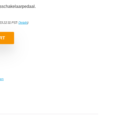
sschakelaarpedaal.
023 22:31 PST-
Details
)
RT
len