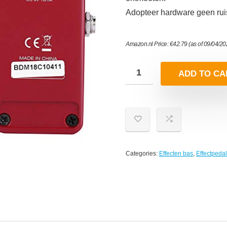
Adopteer hardware geen rui
Amazon.nl Price:
€
42.79
(as of 09/04/2
ADD TO CA
Categories:
Effecten bas
,
Effectpeda