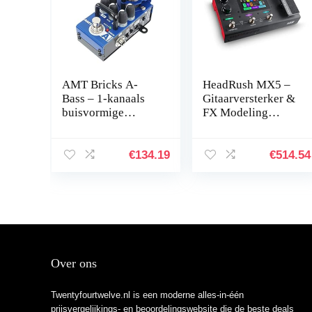
AMT Bricks A-
HeadRush MX5 –
Bass – 1-kanaals
Gitaarversterker &
buisvormige
FX Modeling
basgitaar
Processor met 4
voorversterker
inch Touch
(Alembic emulate)
Display,
€
134.19
€
514.54
Expressiepedaal,
Looper & USB
Audio Interface
voor gitaristen en
bassisten
Over ons
Twentyfourtwelve.nl is een moderne alles-in-één
prijsvergelijkings- en beoordelingswebsite die de beste deals