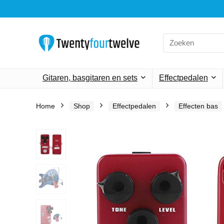
Search
for:
Gitaren, basgitaren en sets
Effectpedalen
Home
Shop
Effectpedalen
Effecten bas