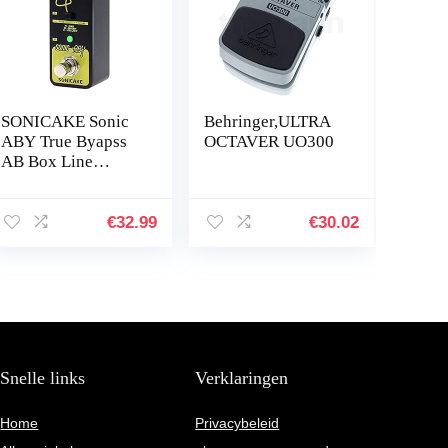
SONICAKE Sonic
Behringer,ULTRA
ABY True Byapss
OCTAVER UO300
AB Box Line
Selector Effects
Pedal
€
32.99
€
30.02
Snelle links
Verklaringen
Home
Privacybeleid