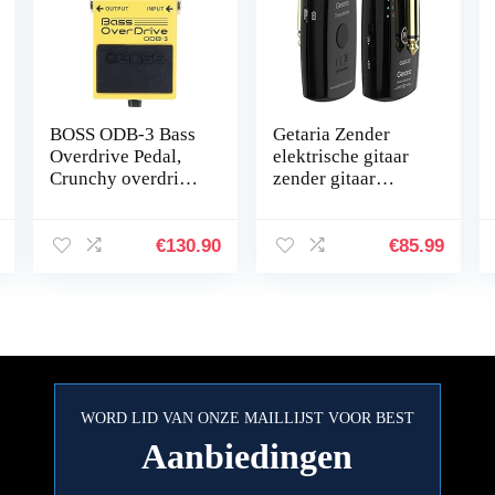
BOSS ODB-3 Bass
Getaria Zender
Overdrive Pedal,
elektrische gitaar
Crunchy overdrive-
zender gitaar
effecten voor bas
zender ontvanger
set gitaarsysteem
voor elektrische
€
130.90
€
85.99
gitaren bas
WORD LID VAN ONZE MAILLIJST VOOR BEST
Aanbiedingen