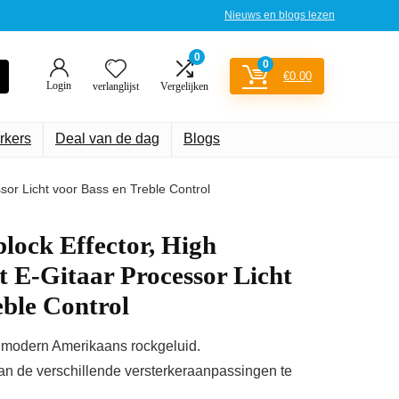
Nieuws en blogs lezen
0
0
€
0.00
Login
verlanglijst
Vergelijken
rkers
Deal van de dag
Blogs
ssor Licht voor Bass en Treble Control
lock Effector, High
ct E-Gitaar Processor Licht
eble Control
r, modern Amerikaans rockgeluid.
an de verschillende versterkeraanpassingen te