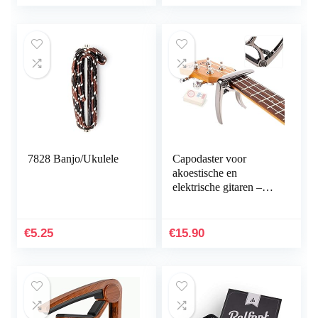
gitaaraccessoires
7828 Banjo/Ukulele
Capodaster voor
akoestische en
elektrische gitaren –
ook geschikt voor
ukelels, banjo’s en
mandolines –
€
5.25
€
15.90
professionele…