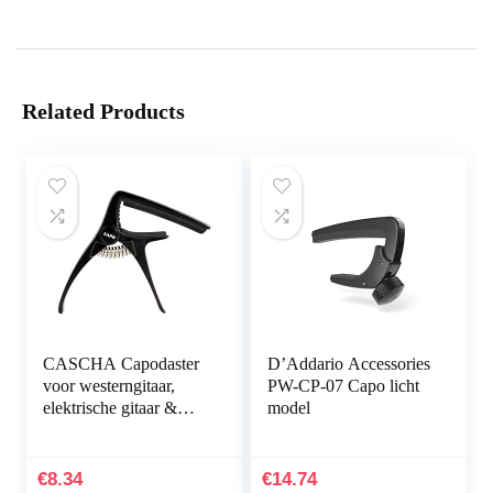
Related Products
CASCHA Capodaster
D’Addario Accessories
voor westerngitaar,
PW-CP-07 Capo licht
elektrische gitaar &
model
ukelele, gitaarklem,
gitaar capodaster,
gitaarclip,
€
8.34
€
14.74