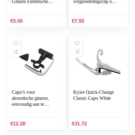
Gitaren Elektrische
vergrendelingsclip om
Gitaar Bas Ukelele
te spelen(zwart)
Capo Zwart Super
Eenvoudig Om Een…
€
5.00
€
7.92
Capo’s voor
Kyser Quick-Change
akoestische gitaren,
Classic Capo White
eenvoudig aan te
passen gitaarkam voor
instrument
€
12.28
€
31.72