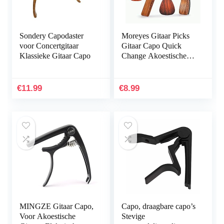
Sondery Capodaster
Moreyes Gitaar Picks
voor Concertgitaar
Gitaar Capo Quick
Klassieke Gitaar Capo
Change Akoestische
Gitaar Accessoires
Trigger Capo Met
Gratis Gitaar Picks
€
11.99
€
8.99
(GC-4…
MINGZE Gitaar Capo,
Capo, draagbare capo’s
Voor Akoestische
Stevige