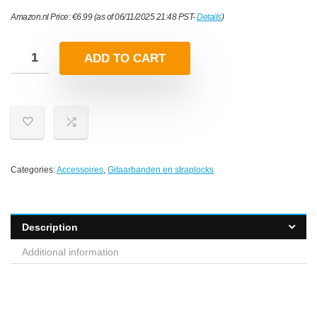
Amazon.nl Price:
€
6.99
(as of 06/11/2025 21:48 PST-
Details
)
ADD TO CART
Categories:
Accessoires
,
Gitaarbanden en straplocks
Description
Additional information