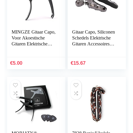
MINGZE Gitaar Capo,
Gitaar Capo, Siliconen
Voor Akoestische
Schedels Elektrische
Gitaren Elektrische
Gitaren Accessoires
Gitaar Bas Ukelele
Capo’s voor
Capo Zwart Super
Mandoline(zwart)
Eenvoudig Om Een…
€
5.00
€
15.67