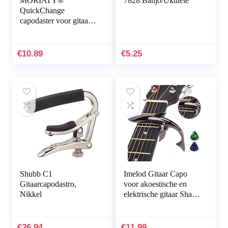
MORIATY®
7828 Banjo/Ukulele
QuickChange
capodaster voor gitaar
+ 3 plectrums +
gitaarschool, extreem
robuuste capo voor
€
10.89
€
5.25
westerngitaar,
akoestische gitaar,
concertgitaar,
elektrische gitaar, banjo
en ukelele
Shubb C1
Imelod Gitaar Capo
Gitaarcapodastro,
voor akoestische en
Nikkel
elektrische gitaar Shark
Capo zinklegering voor
6-snarige gitaar met
goed handgevoel, geen
€
26.94
€
11.99