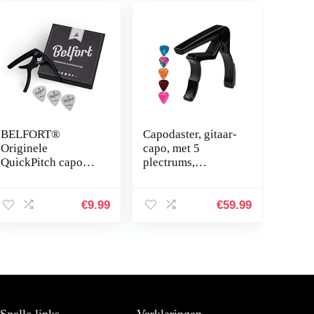
BELFORT®
Capodaster, gitaar-
Originele
capo, met 5
QuickPitch capo
plectrums,
voor gitaar + 3
gitaarcapo’s, voor
plectrums + gratis
akoestische gitaar,
e-book ☆
elektrische gitaar,
€
9.99
€
59.99
eenvoudige
bas, ukelele
bediening ☆ capo
voor gitaar –
westerngitaar,
akoestische gitaar,
concertgitaar,
elektrische gitaar
Snelle links
Verklaringen