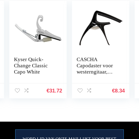
Kyser Quick-
CASCHA
Change Classic
Capodaster voor
Capo White
westerngitaar,
elektrische gitaar &
ukelele, gitaarklem,
gitaar capodaster,
€
31.72
€
8.34
gitaarclip,
gitaaraccessoires