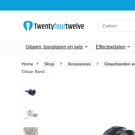
Search
for:
Gitaren, basgitaren en sets
Effectpedalen
Home
Shop
Accessoires
Gitaarbanden en
Gitaar Band…