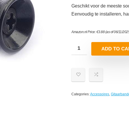
Geschikt voor de meeste soo
Eenvoudig te installeren, ha
Amazon.nl Price:
€
3.88
(as of 06/11/202
ADD TO CA
Categories:
Accessoires
,
Gitaarband