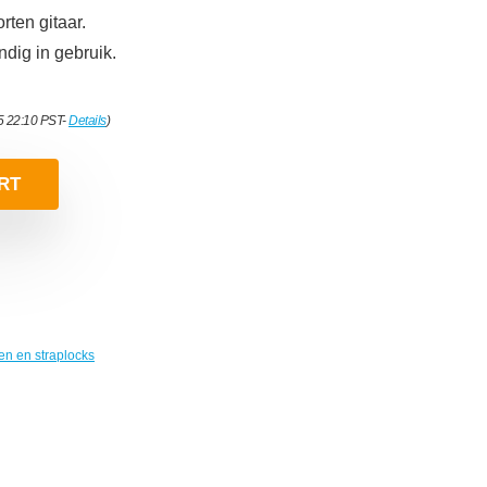
rten gitaar.
ndig in gebruik.
5 22:10 PST-
Details
)
RT
en en straplocks