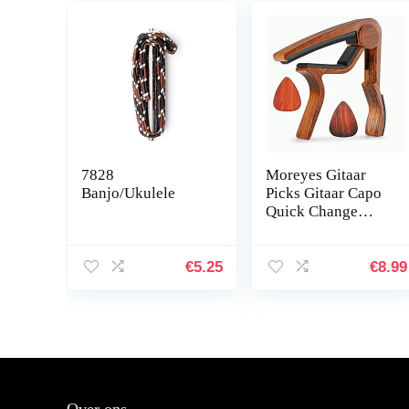
7828
Moreyes Gitaar
Banjo/Ukulele
Picks Gitaar Capo
Quick Change
Akoestische Gitaar
Accessoires
Trigger Capo Met
€
5.25
€
8.99
Gratis Gitaar Picks
(GC-4…
Over ons