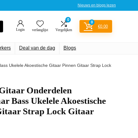
Nieuws en blogs lezen
0
0
€
0.00
Login
verlanglijst
Vergelijken
rkers
Deal van de dag
Blogs
ass Ukelele Akoestische Gitaar Pinnen Gitaar Strap Lock
Gitaar Onderdelen
aar Bass Ukelele Akoestische
itaar Strap Lock Gitaar