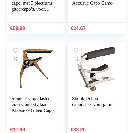
capo, met 5 plectrums,
Acoustic Capo Camo
gitaarcapo’s, voor
akoestische gitaar,
elektrische gitaar, bas,
ukelele
€
59.99
€
24.67
Sondery Capodaster
Shubb Deluxe
voor Concertgitaar
capodaster voor gitaren
Klassieke Gitaar Capo
€
11.99
€
33.20