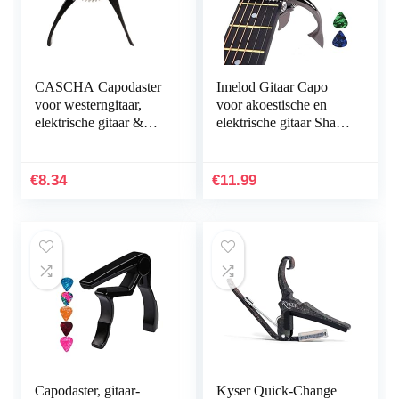
CASCHA Capodaster
Imelod Gitaar Capo
voor westerngitaar,
voor akoestische en
elektrische gitaar &
elektrische gitaar Shark
ukelele, gitaarklem,
Capo zinklegering voor
gitaar capodaster,
6-snarige gitaar met
gitaarclip,
goed handgevoel, geen
€
8.34
€
11.99
gitaaraccessoires
fret buzz en duurzaam
(zwart)
Capodaster, gitaar-
Kyser Quick-Change