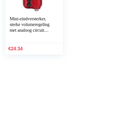
Mini-eindversterker,
sterke volumeregeling
met analoog circuit
Mini-oefenversterker,
voor gitaar Ukelele…
€
24.34