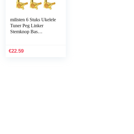
milisten 6 Stuks Ukelele
Tuner Peg Linker
Stemknop Bas
Stemmachines
Vergrendelende Tuners
Gitaar Snaar Tuning Pin
€
22.59
Gitaarpinnen
Stemknoppen Voor
Gitaar Stemsleutels
Cajon Afstemmen