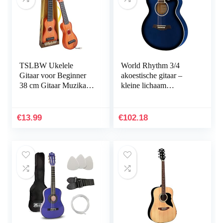
TSLBW Ukelele
World Rhythm 3/4
Gitaar voor Beginner
akoestische gitaar –
38 cm Gitaar Muzikaal
kleine lichaam
Speelgoed Ukulele
Cutaway gitaar voor
Instrument Kinderen
beginners in blauw
Speelgoed Muzikale…
€
13.99
€
102.18