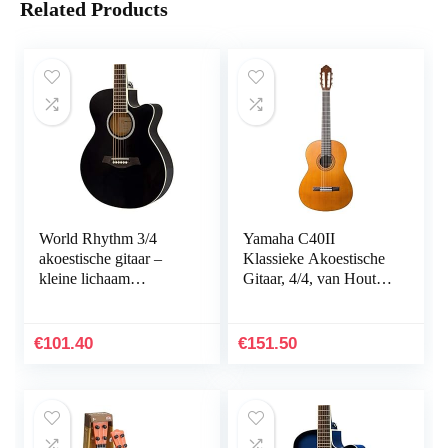
Related Products
World Rhythm 3/4
Yamaha C40II
akoestische gitaar –
Klassieke Akoestische
kleine lichaam
Gitaar, 4/4, van Hout,
Cutaway gitaar voor
Naturel, C40 II,
beginners in zwart
Natuurlijk
€
101.40
€
151.50