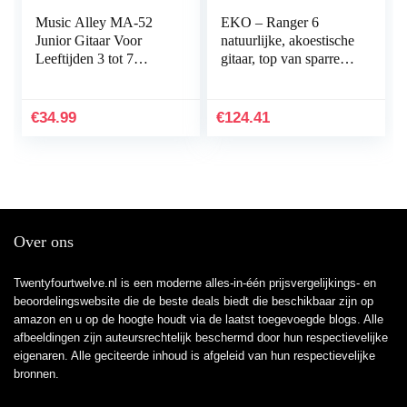
Music Alley MA-52
EKO – Ranger 6
Junior Gitaar Voor
natuurlijke, akoestische
Leeftijden 3 tot 7
gitaar, top van sparren,
-,Halve maat,Blauw
banden en lindebodem,
kleur naturel
€
34.99
€
124.41
Over ons
Twentyfourtwelve.nl is een moderne alles-in-één prijsvergelijkings- en
beoordelingswebsite die de beste deals biedt die beschikbaar zijn op
amazon en u op de hoogte houdt via de laatst toegevoegde blogs. Alle
afbeeldingen zijn auteursrechtelijk beschermd door hun respectievelijke
eigenaren. Alle geciteerde inhoud is afgeleid van hun respectievelijke
bronnen.