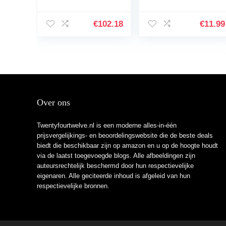
Cutaway gitaar
Strings, carbon
voor beginners in
snaren
blauw
€
102.18
€
11.99
Over ons
Twentyfourtwelve.nl is een moderne alles-in-één
prijsvergelijkings- en beoordelingswebsite die de beste deals
biedt die beschikbaar zijn op amazon en u op de hoogte houdt
via de laatst toegevoegde blogs. Alle afbeeldingen zijn
auteursrechtelijk beschermd door hun respectievelijke
eigenaren. Alle geciteerde inhoud is afgeleid van hun
respectievelijke bronnen.