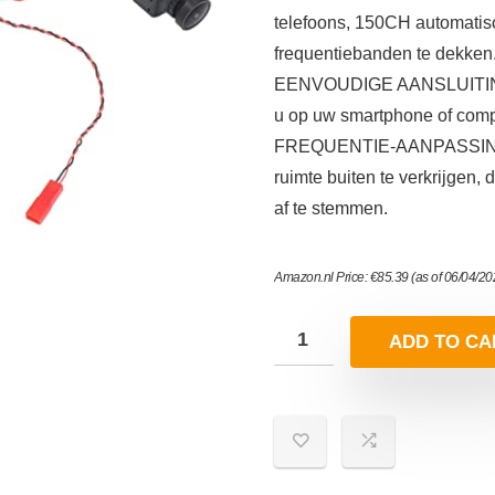
telefoons, 150CH automatis
frequentiebanden te dekken
EENVOUDIGE AANSLUITING:
u op uw smartphone of compu
FREQUENTIE-AANPASSING: S
ruimte buiten te verkrijgen,
af te stemmen.
Amazon.nl Price:
€
85.39
(as of 06/04/2
ADD TO CA