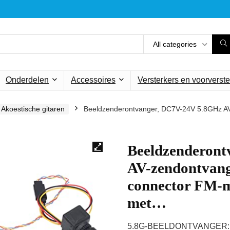
All categories
Onderdelen
Accessoires
Versterkers en voorverste
Akoestische gitaren
Beeldzenderontvanger, DC7V-24V 5.8GHz AV
Beeldzenderon
AV-zendontvan
connector FM-m
met…
5.8G-BEELDONTVANGER: 5.8