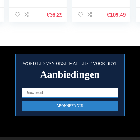
Kindergitaar en
Small Body
Junior Gitaar
Akoestische Gitaar
voor leeftijden 12
€
36.29
€
109.49
+ met tas, riem,
reservesnaren en
plectrums – wit
WORD LID VAN ONZE MAILLIJST VOOR BEST
Aanbiedingen