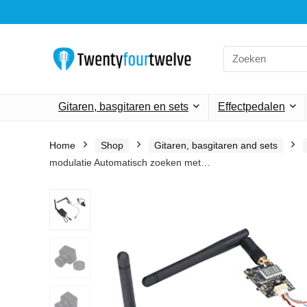
Search
for:
Gitaren, basgitaren en sets
Effectpedalen
Home
Shop
Gitaren, basgitaren and sets
modulatie Automatisch zoeken met…