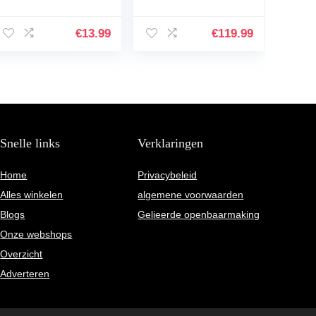
Gitaar Muzikaal
Hricane gitaar voor
Speelgoed Ukulele
beginners, 104 cm,
Instrument
full-size
€
13.99
€
119.99
Kinderen
westerngitaar,
Speelgoed
Cutaway 4…
Muzikale…
Snelle links
Verklaringen
Home
Privacybeleid
Alles winkelen
algemene voorwaarden
Blogs
Gelieerde openbaarmaking
Onze webshops
Overzicht
Adverteren