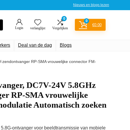
Nieuws en blogs lezen
0
0
€
0.00
Login
verlanglijst
Vergelijken
rkers
Deal van de dag
Blogs
-zendontvanger RP-SMA vrouwelijke connector FM-
tvanger, DC7V-24V 5.8GHz
ger RP-SMA vrouwelijke
odulatie Automatisch zoeken
G-ontvanger voor beeldtransmissie van mobiele