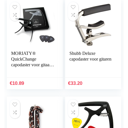
MORIATY®
Shubb Deluxe
QuickChange
capodaster voor gitaren
capodaster voor gitaar
+ 3 plectrums +
gitaarschool, extreem
robuuste capo voor
€
10.89
€
33.20
westerngitaar,
akoestische gitaar,
concertgitaar,
elektrische gitaar, banjo
en ukelele