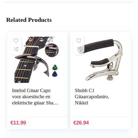
Related Products
Imelod Gitaar Capo
Shubb C1
voor akoestische en
Gitaarcapodastro,
elektrische gitaar Shark
Nikkel
Capo zinklegering voor
6-snarige gitaar met
goed handgevoel, geen
€
11.99
€
26.94
fret buzz en duurzaam
(zwart)