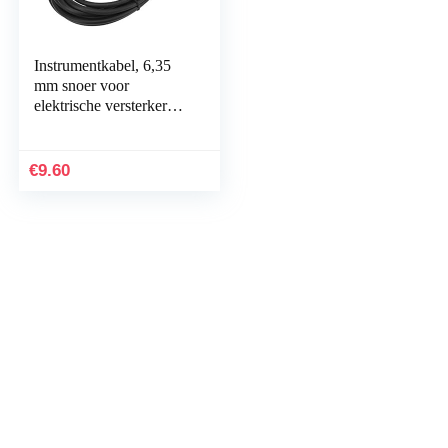
Instrumentkabel, 6,35
mm snoer voor
elektrische versterker
Handig voor elektrische
gitaar voor basgitaar
voor keyboard
€
9.60