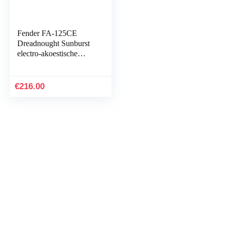
Fender FA-125CE
Dreadnought Sunburst
electro-akoestische
stalen string gitaar
€
216.00