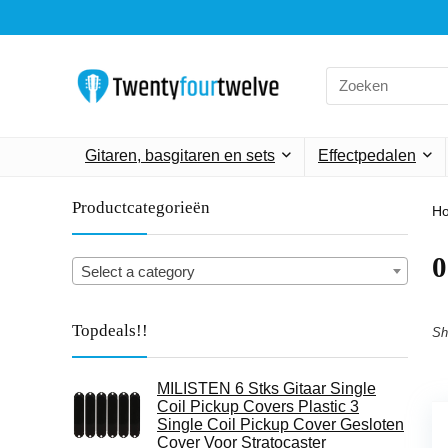
Search
for:
Gitaren, basgitaren en sets
Effectpedalen
Productcategorieën
H
‎
Select a category
Topdeals!!
Sh
MILISTEN 6 Stks Gitaar Single
Coil Pickup Covers Plastic 3
Single Coil Pickup Cover Gesloten
Cover Voor Stratocaster