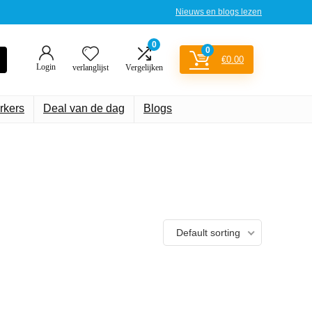
Nieuws en blogs lezen
0
0
€
0.00
Login
verlanglijst
Vergelijken
rkers
Deal van de dag
Blogs
Default sorting