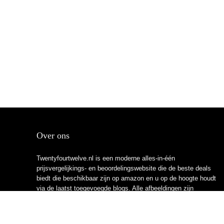
Over ons
Twentyfourtwelve.nl is een moderne alles-in-één
prijsvergelijkings- en beoordelingswebsite die de beste deals
biedt die beschikbaar zijn op amazon en u op de hoogte houdt
via de laatst toegevoegde blogs. Alle afbeeldingen zijn
auteursrechtelijk beschermd door hun respectievelijke
eigenaren. Alle geciteerde inhoud is afgeleid van hun
respectievelijke bronnen.