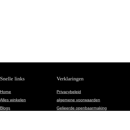
Snelle links
Verklaringen
Home
Privacybeleid
Alles winkelen
algemene voorwaarden
Blogs
Gelieerde openbaarmaking
Onze webshops
Overzicht