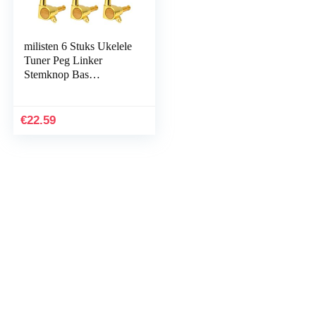
milisten 6 Stuks Ukelele
Tuner Peg Linker
Stemknop Bas
Stemmachines
Vergrendelende Tuners
Gitaar Snaar Tuning Pin
€
22.59
Gitaarpinnen
Stemknoppen Voor
Gitaar Stemsleutels
Cajon Afstemmen