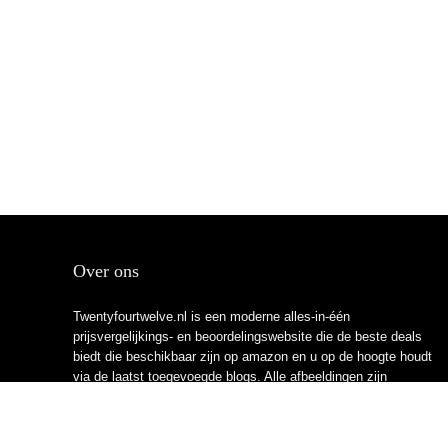
Over ons
Twentyfourtwelve.nl is een moderne alles-in-één
prijsvergelijkings- en beoordelingswebsite die de beste deals
biedt die beschikbaar zijn op amazon en u op de hoogte houdt
via de laatst toegevoegde blogs. Alle afbeeldingen zijn
auteursrechtelijk beschermd door hun respectievelijke
eigenaren. Alle geciteerde inhoud is afgeleid van hun
respectievelijke bronnen.