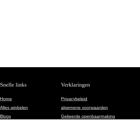
Snelle links
Verklaringen
Home
Privacybeleid
Alles winkelen
algemene voorwaarden
Blogs
Gelieerde openbaarmaking
Onze webshops
Overzicht