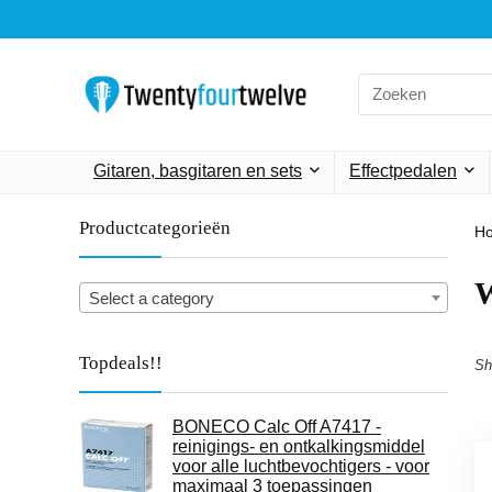
Search
for:
Gitaren, basgitaren en sets
Effectpedalen
Productcategorieën
H
‎
Select a category
Topdeals!!
Sh
BONECO Calc Off A7417 -
reinigings- en ontkalkingsmiddel
voor alle luchtbevochtigers - voor
maximaal 3 toepassingen