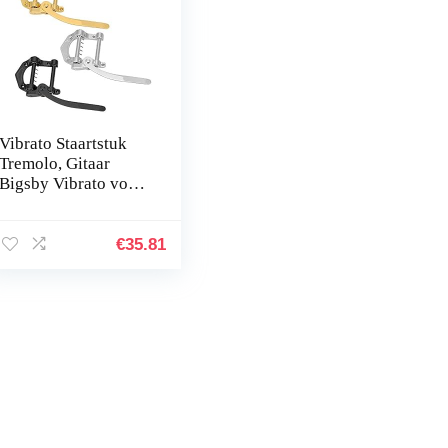
Vibrato Staartstuk
Tremolo, Gitaar
Bigsby Vibrato voor
SG LP Jazz Gitaren
Muziekinstrument
Accessoires (Goud)
€
35.81