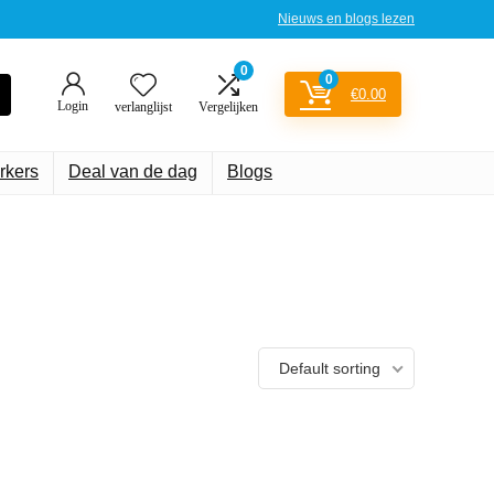
Nieuws en blogs lezen
0
0
€
0.00
Login
verlanglijst
Vergelijken
rkers
Deal van de dag
Blogs
Default sorting