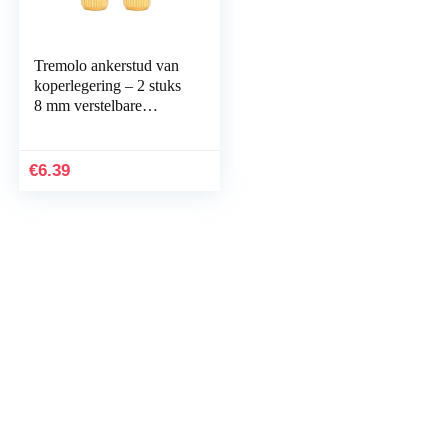
Tremolo ankerstud van
koperlegering – 2 stuks
8 mm verstelbare
elektrische gitaar
tremolo brugstekers en
ankers voor Floyd Rose
€
6.39
muziekinstrumentaccess
oires (gouden)