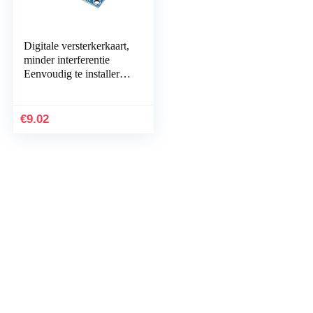
Digitale versterkerkaart,
minder interferentie
Eenvoudig te installeren
DC 8-26V
ingangsversterkingsmod
ule voor…
€
9.02