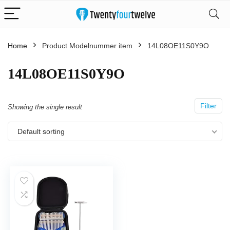
Home
Product Modelnummer item
‎14L08OE11S0Y9O
‎14L08OE11S0Y9O
Filter
Showing the single result
Default sorting