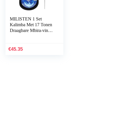
MILISTEN 1 Set
Kalimba Met 17 Tonen
Draagbare Mbira-vinger
Vingerpiano Kalimba
Duimpiano Voor
Beginners Kalimba Met
€
45.35
17 Toetsen 17 Toetsen
Vingerpiano Afrikaanse
Acryl Kind Kleine
Kaart Mini