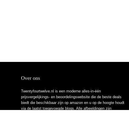
Over ons
Twentyfourtwelve.nl is een moderne alles-in-één
prijsvergelijkings- en beoordelingswebsite die de beste deals
biedt die beschikbaar zijn op amazon en u op de hoogte houdt
via de laatst toegevoegde blogs. Alle afbeeldingen zijn
auteursrechtelijk beschermd door hun respectievelijke
eigenaren. Alle geciteerde inhoud is afgeleid van hun
respectievelijke bronnen.