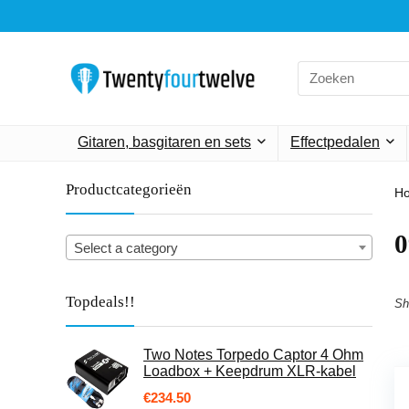
Search
for:
Gitaren, basgitaren en sets
Effectpedalen
Productcategorieën
H
‎
Select a category
Topdeals!!
Sh
Two Notes Torpedo Captor 4 Ohm
Loadbox + Keepdrum XLR-kabel
€
234.50