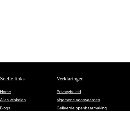
Snelle links
Verklaringen
Home
Privacybeleid
Alles winkelen
algemene voorwaarden
Blogs
Gelieerde openbaarmaking
Onze webshops
Overzicht