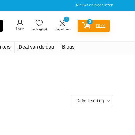
Nieuws en blogs lezen
0
0
€
0.00
Login
verlanglijst
Vergelijken
rkers
Deal van de dag
Blogs
Default sorting