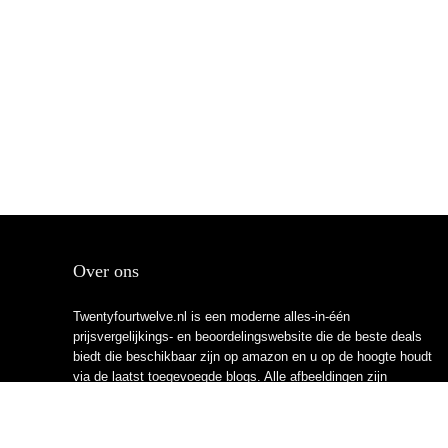
Over ons
Twentyfourtwelve.nl is een moderne alles-in-één
prijsvergelijkings- en beoordelingswebsite die de beste deals
biedt die beschikbaar zijn op amazon en u op de hoogte houdt
via de laatst toegevoegde blogs. Alle afbeeldingen zijn
auteursrechtelijk beschermd door hun respectievelijke
eigenaren. Alle geciteerde inhoud is afgeleid van hun
respectievelijke bronnen.