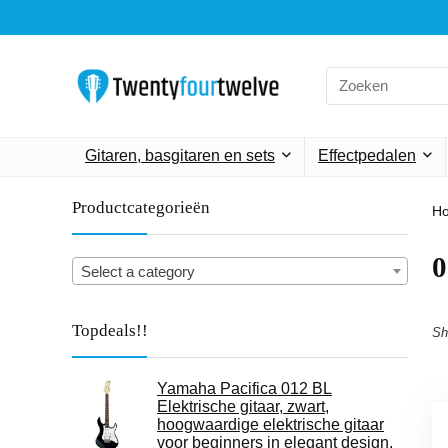
Search
for:
Gitaren, basgitaren en sets
Effectpedalen
Productcategorieën
H
Select a category
Topdeals!!
Sh
Yamaha Pacifica 012 BL
Elektrische gitaar, zwart,
hoogwaardige elektrische gitaar
voor beginners in elegant design,