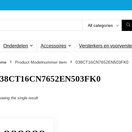
All categories
Onderdelen
Accessoires
Versterkers en voorverste
ome
Product Modelnummer item
‎038CT16CN7652EN503FK0
‎038CT16CN7652EN503FK0
owing the single result