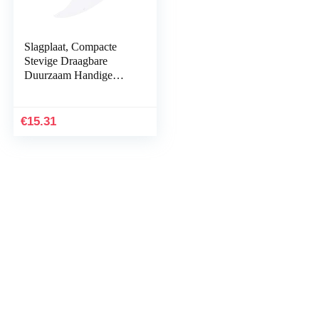
Slagplaat, Compacte
Stevige Draagbare
Duurzaam Handige
Basgitaar Pick Guard,
voor Gitaar Basgitaar
Onderdelen Algemene
€
15.31
Doel Basgitaar