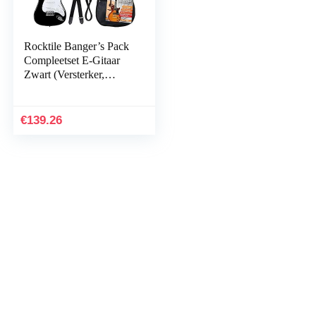
Rocktile Banger’s Pack
Compleetset E-Gitaar
Zwart (Versterker,
Tremolo, Tas, Kabel,
Bandje, Plectrums,
Vervangingssnaren en
€
139.26
School met CD/DVD)