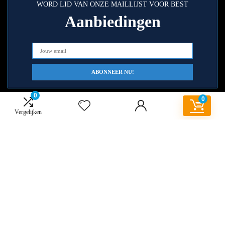
WORD LID VAN ONZE MAILLIJST VOOR BEST
Aanbiedingen
0
0
Vergelijken
Snelle links
Home
Alles winkelen
Blogs
Onze webshops
Overzicht
Adverteren