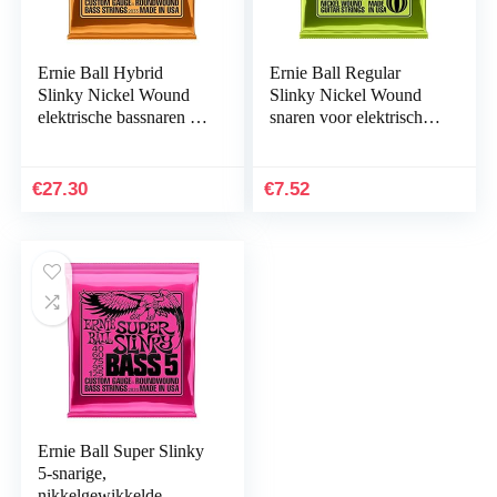
Ernie Ball Hybrid
Ernie Ball Regular
Slinky Nickel Wound
Slinky Nickel Wound
elektrische bassnaren –
snaren voor elektrische
45-105 gauge
gitaar – 10-46 Gauge
€
27.30
€
7.52
Ernie Ball Super Slinky
5-snarige,
nikkelgewikkelde