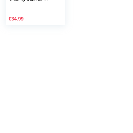
elektrische bassnaren –
40-125 gauge
€
34.99