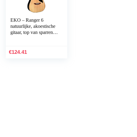
EKO – Ranger 6
natuurlijke, akoestische
gitaar, top van sparren,
banden en lindebodem,
kleur naturel
€
124.41