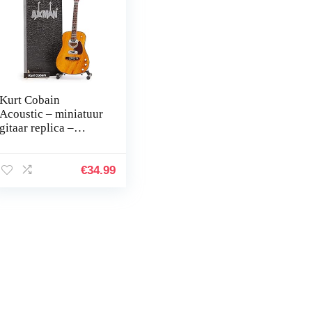
Kurt Cobain
Acoustic – miniatuur
gitaar replica –
muziekgeschenken –
handgemaakt sier 1/4
schaal – inclusief
€
34.99
displaybox,
naamplaatje en
miniatuur
gitaarstandaard