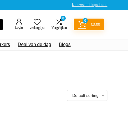
Nieuws en blogs lezen
0
0
€
0.00
Login
verlanglijst
Vergelijken
rkers
Deal van de dag
Blogs
Default sorting