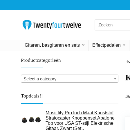
Search
for:
Gitaren, basgitaren en sets
Effectpedalen
Productcategorieën
H
‎
Select a category
Topdeals!!
Sh
Musiclily Pro Inch Maat Kunststof
Stratocaster Knoppenset Abalone
Top voor USA ST-stijl Elektrische
Gitaar, Zwart (Set…