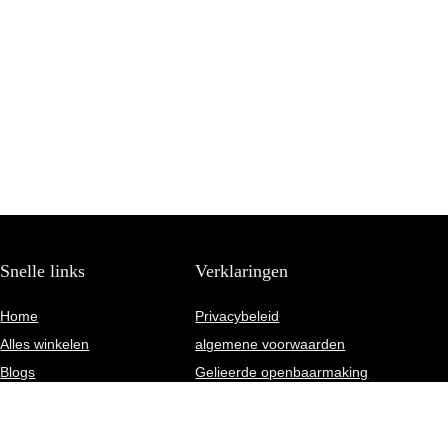
Snelle links
Verklaringen
Home
Privacybeleid
Alles winkelen
algemene voorwaarden
Blogs
Gelieerde openbaarmaking
Onze webshops
Overzicht