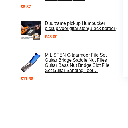
€
8.87
Duurzame pickup Humbucker
pickup voor gitaristen(Black border)
€
48.09
MILISTEN Gitaarmoer File Set
Guitar Bridge Saddle Nut Files
Guitar Bass Nut Bridge Slot File
Set Guitar Sanding Tool…
€
11.36