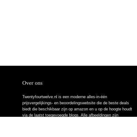
Over ons
Twentyfourtwelve.nl is een moderne alles-in-één
prijsvergelijkings- en beoordelingswebsite die de beste deals
biedt die beschikbaar zijn op amazon en u op de hoogte houdt
via de laatst toegevoegde blogs. Alle afbeeldingen zijn
auteursrechtelijk beschermd door hun respectievelijke
eigenaren. Alle geciteerde inhoud is afgeleid van hun
respectievelijke bronnen.