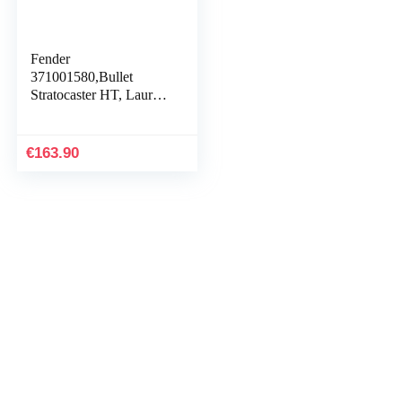
Fender
371001580,Bullet
Stratocaster HT, Laurel
Fingerboard, Arctisch
wit
€
163.90