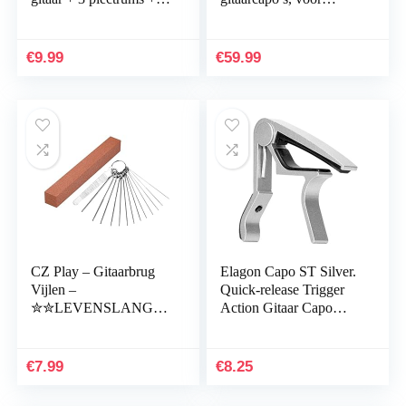
gratis e-book ☆
akoestische gitaar,
eenvoudige bediening
elektrische gitaar, bas,
☆ capo voor gitaar –
ukelele
€
9.99
€
59.99
westerngitaar,
akoestische gitaar,
concertgitaar, elektrische
gitaar en ukelele
CZ Play – Gitaarbrug
Elagon Capo ST Silver.
Vijlen –
Quick-release Trigger
✮✮LEVENSLANGE
Action Gitaar Capo
GARANTIE✮✮ |5mm
voor alle elektrische en
tot 1,60MM| 13 Rvs
akoestische gitaren,
Naaldvijlen,
klassieke gitaar, ukelele,
€
7.99
€
8.25
Schuurblok, Fret Polijst
banjo, mandoline, etc.
Tool, Gitaarbouw
De betrouwbare