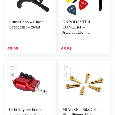
Guitar Capo – Gitaar
KAPODASTER
Capodaster – zwart
CONCERT –
ACUSTIEK –
ELEKTRISCHE
GITARRE – CLASSIC
KAPO ZWART –
€
5.95
€
5.51
INCL. 3x gratis
plectrums
Licht in gewicht mini-
MINGZE 6 Stks Gitaar
eindversterker, Andoer-
Brug Pinnen, Messing