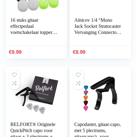
16 stuks gitaar
Alnicov 1/4 “Mono
effectpedaal
Jack Socket Stratocaster
voetschakelaar topper
Vervanging Connector
bont voetnagelkap
Vrouwelijke Panel
voetschakelaar cap voor
Mount voor Bass
elektrische gitaar
Elektrische 10 Stks
€
9.99
€
8.99
effectpedaal 8 kleuren
BELFORT® Originele
Capodaster, gitaar-capo,
QuickPitch capo voor
met 5 plectrums,
gitaar + 3 plectrums +
gitaarcapo’s, voor