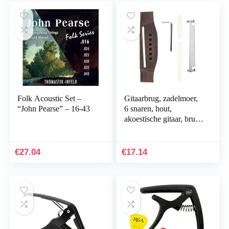
Accessoires,
werkpaard Capo die je
Snaarinstrument
Reparatie en Onderhoud
Kit
Folk Acoustic Set –
Gitaarbrug, zadelmoer,
“John Pearse” – 16-43
6 snaren, hout,
akoestische gitaar, brug,
botten, instelbare
golfreparatieset voor
akoestische
€
27.04
€
17.14
gitaaronderdelen,
vervanging