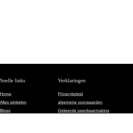
Snelle links
Verklaringen
Home
Privacybeleid
Alles winkelen
algemene voorwaarden
Blogs
Gelieerde openbaarmaking
Onze webshops
Overzicht