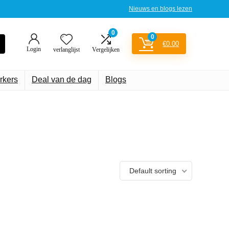
Nieuws en blogs lezen
0
0
€
0.00
Login
verlanglijst
Vergelijken
rkers
Deal van de dag
Blogs
Default sorting