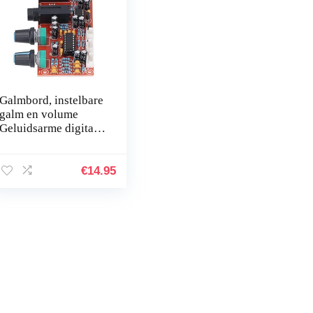
Galmbord, instelbare
galm en volume
Geluidsarme digitale
microfoonversterker
Minder interferentie
voor
€
14.95
audioapparatuur