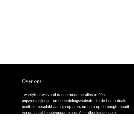
Over ons
Twentyfourtwelve.nl is een moderne alles-in-één
prijsvergelijkings- en beoordelingswebsite die de beste deals
biedt die beschikbaar zijn op amazon en u op de hoogte houdt
via de laatst toegevoegde blogs. Alle afbeeldingen zijn
auteursrechtelijk beschermd door hun respectievelijke
eigenaren. Alle geciteerde inhoud is afgeleid van hun
respectievelijke bronnen.