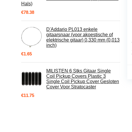
Hals)
€
78.38
D'Addario PL013 enkele
gitaarsnaar (voor akoestische of
elektrische gitaar) 0,330 mm (0,013
inch)
€
1.65
MILISTEN 6 Stks Gitaar Single
Coil Pickup Covers Plastic 3
Single Coil Pickup Cover Gesloten
Cover Voor Stratocaster
€
11.75