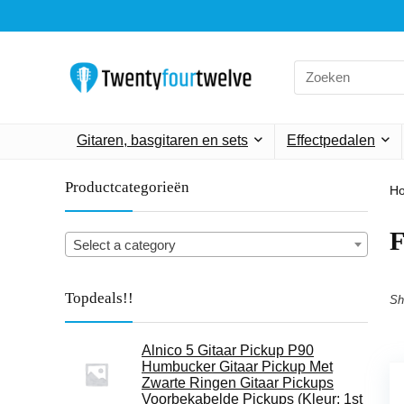
Search
for:
Gitaren, basgitaren en sets
Effectpedalen
Productcategorieën
H
Select a category
Topdeals!!
Sh
Alnico 5 Gitaar Pickup P90
Humbucker Gitaar Pickup Met
Zwarte Ringen Gitaar Pickups
Voorbekabelde Pickups (Kleur: 1st