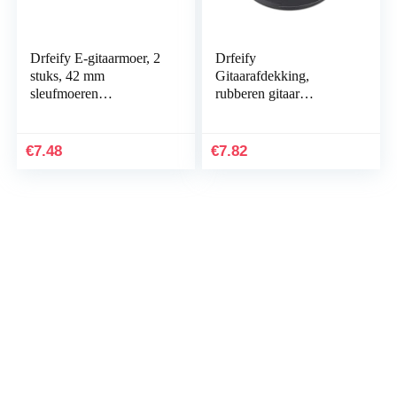
Drfeify E-gitaarmoer, 2
Drfeify
stuks, 42 mm
Gitaarafdekking,
sleufmoeren
rubberen gitaar
reserveonderdeel
geluidsgat afdekking
Playing Accessories
blok voor 38 inch 39
voor 6 snaren
inch akoestische
€
7.48
€
7.82
elektrische gitaar
klassieke gitaar…
muziekinstrument
accessoires