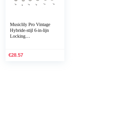
Musiclily Pro Vintage
Hybride-stijl 6-in-lijn
Locking
Stemmechanieken
Tuners voor Squier
Classic Vibe Strat/Tele
€
28.57
Elektrische
Gitaar,Nikkel Ovale
Plastic Knop