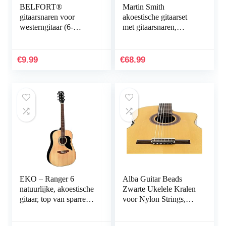
BELFORT®
Martin Smith
gitaarsnaren voor
akoestische gitaarset
westerngitaar (6-
met gitaarsnaren,
snarenset) voor
gitaarplectrums en
westerngitaar en
gitaarriem – rood
akoestische gitaar + 4
€
9.99
€
68.99
plectrums + extra hoge
akoestische E-snaar (1
set – 6 strings + extra
1st E (.011/.052))
EKO – Ranger 6
Alba Guitar Beads
natuurlijke, akoestische
Zwarte Ukelele Kralen
gitaar, top van sparren,
voor Nylon Strings,
banden en lindebodem,
carbon snaren
kleur naturel