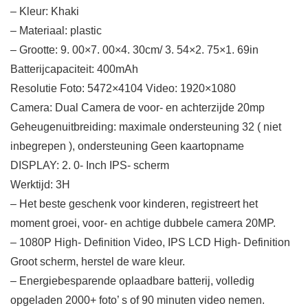
– Kleur: Khaki
– Materiaal: plastic
– Grootte: 9. 00×7. 00×4. 30cm/ 3. 54×2. 75×1. 69in
Batterijcapaciteit: 400mAh
Resolutie Foto: 5472×4104 Video: 1920×1080
Camera: Dual Camera de voor- en achterzijde 20mp
Geheugenuitbreiding: maximale ondersteuning 32 ( niet
inbegrepen ), ondersteuning Geen kaartopname
DISPLAY: 2. 0- Inch IPS- scherm
Werktijd: 3H
– Het beste geschenk voor kinderen, registreert het
moment groei, voor- en achtige dubbele camera 20MP.
– 1080P High- Definition Video, IPS LCD High- Definition
Groot scherm, herstel de ware kleur.
– Energiebesparende oplaadbare batterij, volledig
opgeladen 2000+ foto’ s of 90 minuten video nemen.