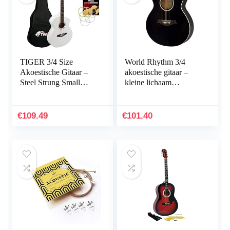
TIGER 3/4 Size
World Rhythm 3/4
Akoestische Gitaar –
akoestische gitaar –
Steel Strung Small
kleine lichaam
Body Akoestische
Cutaway gitaar voor
Gitaar voor leeftijden
beginners in zwart
12 + met tas, riem,
€
109.49
€
101.40
reservesnaren en
plectrums – wit