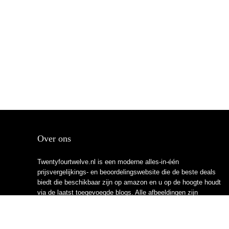
Over ons
Twentyfourtwelve.nl is een moderne alles-in-één
prijsvergelijkings- en beoordelingswebsite die de beste deals
biedt die beschikbaar zijn op amazon en u op de hoogte houdt
via de laatst toegevoegde blogs. Alle afbeeldingen zijn
auteursrechtelijk beschermd door hun respectievelijke
eigenaren. Alle geciteerde inhoud is afgeleid van hun
respectievelijke bronnen.