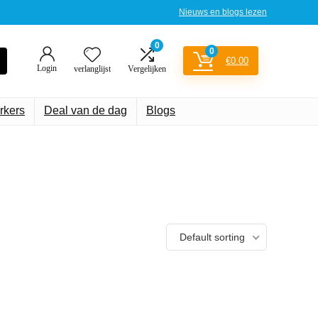
Nieuws en blogs lezen
0
0
€
0.00
Login
verlanglijst
Vergelijken
rkers
Deal van de dag
Blogs
Default sorting