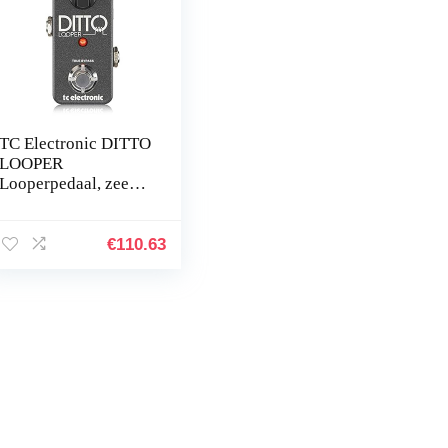
TC Electronic DITTO
LOOPER
Looperpedaal, zeer
intuïtief, met 5
minuten looping-tijd,
Analog-Dry-Through
€
110.63
en True Bypass