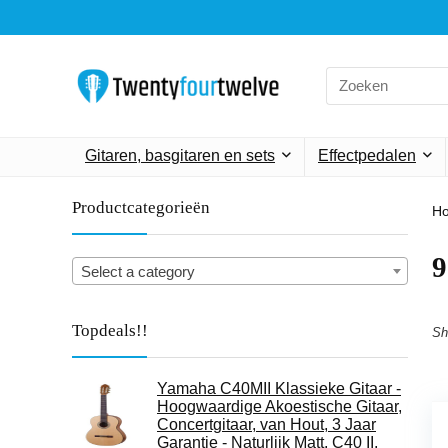
Search
for:
Gitaren, basgitaren en sets
Effectpedalen
Productcategorieën
H
‎
Select a category
Topdeals!!
Sh
Yamaha C40MII Klassieke Gitaar -
Hoogwaardige Akoestische Gitaar,
Concertgitaar, van Hout, 3 Jaar
Garantie - Naturljik Matt, C40 II,