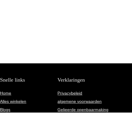
Snelle links
Verklaringen
Home
Privacybeleid
Alles winkelen
algemene voorwaarden
Blogs
Gelieerde openbaarmaking
Onze webshops
Overzicht